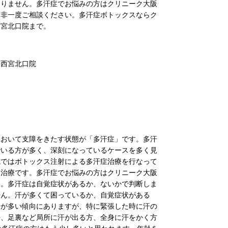
ありません。多汗症でお悩みの方はクリニーク大阪
是非一度ご相談ください。多汗症ボトックスならク
西宮北口院まで。
・西宮北口院
において支障をきたす状態が「多汗症」です。多汗
でいる方が多く、深刻になっているケースを多く見
院ではボトックス注射による多汗症治療を行なって
る治療です。多汗症でお悩みの方はクリニーク大阪
い。多汗症は自覚症状があるか、ないかで判断しま
せん。汗が多くて困っているか、自覚症状がある
量が多い傾向にありますが、特に緊張した時に汗の
平、足裏など局所に汗が出る方、全身に汗をかく方