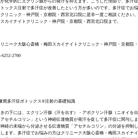
スが化学的にエクリン腺からの発汗を抑えます。こうした理由で、多汗
ボトックス注射で多汗症が改善したという方が多いのです。多汗症でお
トクリニック・神戸院・京都院・西宮北口院に是非一度ご相談ください
田スカイナイトクリニック・神戸院・京都院・西宮北口院まで。
クリニーク大阪心斎橋・梅田スカイナイトクリニック・神戸院・京都院
6-6252-2700
●腋窩多汗症ボトックス®注射の基礎知識
わきの下には、エクリン汗腺（汗を出す）・アポクリン汗腺（ニオイを
「アセチルコリン」という神経伝達物質が発汗を促して多汗症に関与し
律神経の末端から分泌させる伝達物質「アセチルコリン」の分泌を抑制
減します。多汗症でお悩みの方はクリニーク大阪心斎橋・梅田スカイナ