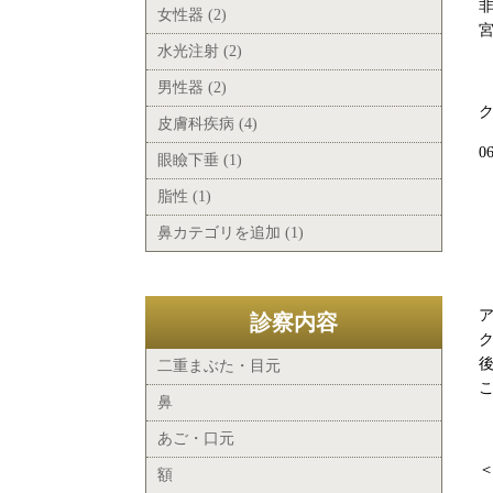
女性器 (2)
水光注射 (2)
男性器 (2)
皮膚科疾病 (4)
0
眼瞼下垂 (1)
脂性 (1)
鼻カテゴリを追加 (1)
診察内容
二重まぶた・目元
鼻
あご・口元
額