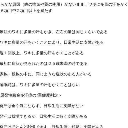
明らかな原因（他の病気や薬の使用）がないまま、ワキに多量の汗をか
の６項目中２項目以上を満たす
□ 療法のワキに多量の汗をかき、左右の量は同じくらいである
□ ワキに多量の汗をかくことにより、日常生活に支障がある
□ 週１回以上、ワキに多量の汗をかくことがある
□ 最初に症状が見られたのは２５歳未満の時である
□ 家族・親族の中に、同じような症状のある人がいる
□ 睡眠時は、ワキに多量の汗をかくことはない
＜原発性腋窩多汗症の?重症度判定＞
1.発汗は全く気にならず、日常生活に支障がない
2.発汗は我慢できるが、日常生活に時々支障がある
3.発汗はほとんど我慢できす、日常生活に頻繁に支障がある