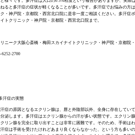
など様々です。多汗症は人口の0.5%程度という報告がありますが、実際
重ねると多汗症の症状が軽くなることが多いです。多汗症でお悩みの方
ック・神戸院・京都院・西宮北口院に是非一度ご相談ください。多汗症
ナイトクリニック・神戸院・京都院・西宮北口院まで。
クリニーク大阪心斎橋・梅田スカイナイトクリニック・神戸院・京都院
6-6252-2700
●多汗症の実態
多汗症の原因となるエクリン腺は、唇と外陰部以外、全身に存在していて(
を分泌します。多汗症はエクリン腺からの汗が多い状態です。エクリン
エクリン腺を完全に取り出すことは非常に困難です。そのため、手術はわ
多汗症は手術を受けたけれどあまり良くならなかった、という方も多い