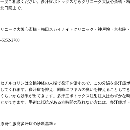
非一度ご相談ください。多汗症ボトックスならクリニーク大阪心斎橋・
宮北口院まで。
クリニーク大阪心斎橋・梅田スカイナイトクリニック・神戸院・京都院
6-6252-2700
アセチルコリンは交換神経の末端で発汗を促すので、この分泌を多汗症
クしてくれます。多汗症を抑え、同時にワキガの臭いを抑えることもで
後くらいから効果が出てきます。多汗症ボトックス注射注入はわずかな
ことができます。手術に抵抗がある方時間の取れない方には、多汗症ボ
＜原発性腋窩多汗症の診断基準＞