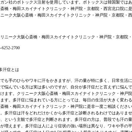
ラガン社のボトックス注射を使用しています。ボトックスは韓国製では
心斎橋・梅田スカイナイトクリニック・神戸院・京都院・西宮北口院に
リニーク大阪心斎橋・梅田スカイナイトクリニック・神戸院・京都院・
クリニーク大阪心斎橋・梅田スカイナイトクリニック・神戸院・京都院
6-6252-2700
多汗症とは
誰でも手のひらやワキに汗をかきますが、汗の量が特に多く、日常生活
症で悩んでいる方は実は多いのですが、自分が多汗症だと言えずに悩ん
受けます。クリニーク大阪心斎橋・梅田スカイナイトクリニック・神戸
います。多汗症に悩まれている方にとっては、毎日の生活が大きく変わ
心斎橋・梅田スカイナイトクリニック・神戸院に是非一度ご相談くださ
す。多汗症は汗をどれだけかくから多汗症と診断されるわけではありま
か、という主観で多汗症と判断されます。多汗症の方は、普段でも汗の
量が増えます。多汗症は人により症状の強い場所は異なり、ワキや手の