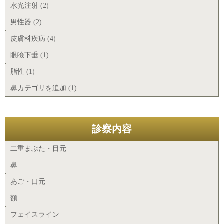
水光注射 (2)
男性器 (2)
皮膚科疾病 (4)
眼瞼下垂 (1)
脂性 (1)
鼻カテゴリを追加 (1)
診察内容
二重まぶた・目元
鼻
あご・口元
額
フェイスライン