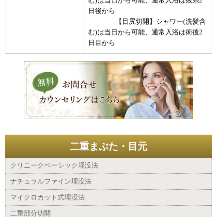
む)は当日から可能、通常入浴は抜糸2
日後から
【目尻切開】シャワー(洗髪含
む)は当日から可能、通常入浴は術後2
日目から
二重まぶた・目元
クリニークベーシック埋没法
ナチュラルファイン埋没法
マイクロカット式埋没法
二重部分切開