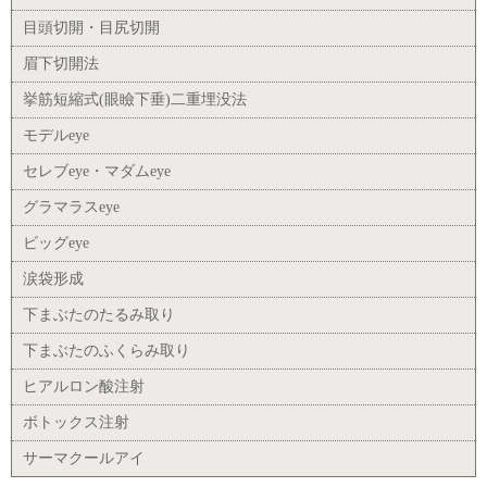
目頭切開・目尻切開
眉下切開法
挙筋短縮式(眼瞼下垂)二重埋没法
モデルeye
セレブeye・マダムeye
グラマラスeye
ビッグeye
涙袋形成
下まぶたのたるみ取り
下まぶたのふくらみ取り
ヒアルロン酸注射
ボトックス注射
サーマクールアイ