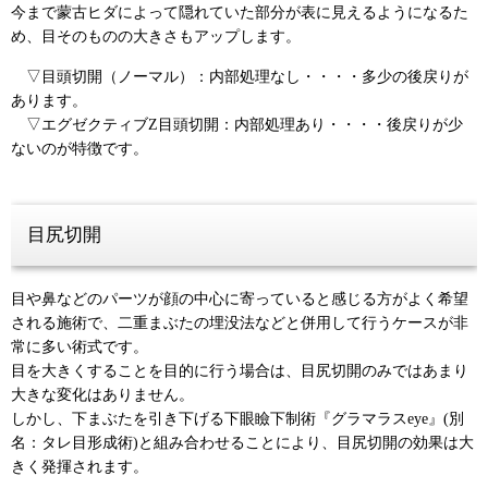
今まで蒙古ヒダによって隠れていた部分が表に見えるようになるた
め、目そのものの大きさもアップします。
▽目頭切開（ノーマル）：内部処理なし・・・・多少の後戻りが
あります。
▽エグゼクティブZ目頭切開：内部処理あり・・・・後戻りが少
ないのが特徴です。
目尻切開
目や鼻などのパーツが顔の中心に寄っていると感じる方がよく希望
される施術で、二重まぶたの埋没法などと併用して行うケースが非
常に多い術式です。
目を大きくすることを目的に行う場合は、目尻切開のみではあまり
大きな変化はありません。
しかし、下まぶたを引き下げる下眼瞼下制術『グラマラスeye』(別
名：タレ目形成術)と組み合わせることにより、目尻切開の効果は大
きく発揮されます。