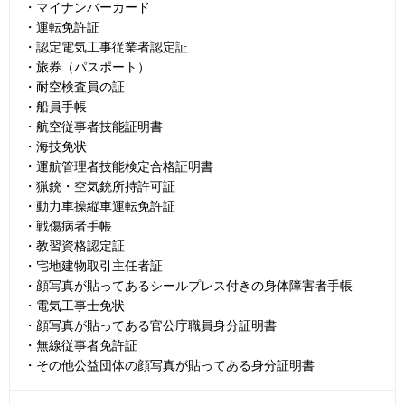
・マイナンバーカード
・運転免許証
・認定電気工事従業者認定証
・旅券（パスポート）
・耐空検査員の証
・船員手帳
・航空従事者技能証明書
・海技免状
・運航管理者技能検定合格証明書
・猟銃・空気銃所持許可証
・動力車操縦車運転免許証
・戦傷病者手帳
・教習資格認定証
・宅地建物取引主任者証
・顔写真が貼ってあるシールプレス付きの身体障害者手帳
・電気工事士免状
・顔写真が貼ってある官公庁職員身分証明書
・無線従事者免許証
・その他公益団体の顔写真が貼ってある身分証明書