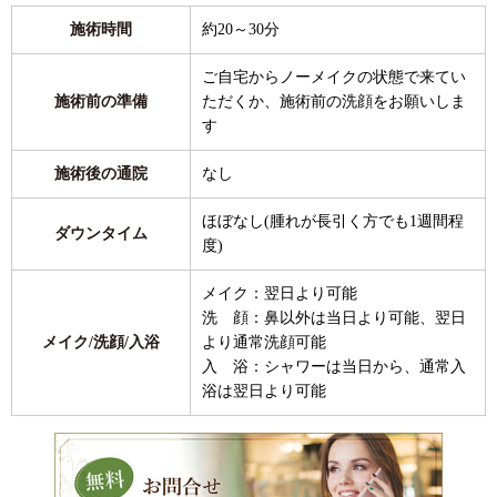
施術時間
約20～30分
ご自宅からノーメイクの状態で来てい
施術前の準備
ただくか、施術前の洗顔をお願いしま
す
施術後の通院
なし
ほぼなし(腫れが長引く方でも1週間程
ダウンタイム
度)
メイク：翌日より可能
洗 顔：鼻以外は当日より可能、翌日
メイク/洗顔/入浴
より通常洗顔可能
入 浴：シャワーは当日から、通常入
浴は翌日より可能