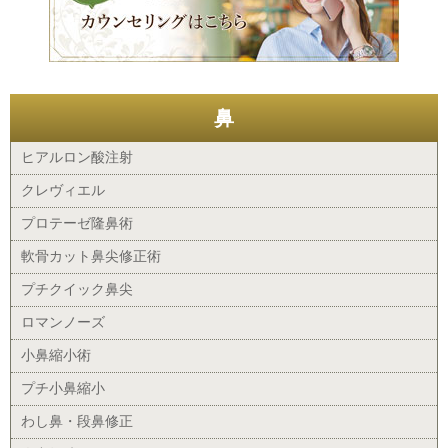
鼻
ヒアルロン酸注射
クレヴィエル
プロテーゼ隆鼻術
軟骨カット鼻尖修正術
プチクイック鼻尖
ロマンノーズ
小鼻縮小術
プチ小鼻縮小
わし鼻・段鼻修正