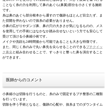
ことなく糸の力を利用して鼻のあぐら(鼻翼)部分を小さくする施術
です。
糸は鼻のあぐら部分根本から通すので傷跡もほとんど目立たず、ま
た切開を伴わないので抜糸の必要がありません。
小鼻の広がりやダンゴ鼻、鼻の穴の大きさが気になるものの、メス
を使用しての手術にはなかなか踏み出せないという方でも安心して
受けて頂ける小鼻縮小術です。
メイクや洗顔も24時間後から可能であることも大きな特徴です。
また、同じく糸のみで丸い鼻先を尖らせることのできる
プチクイッ
ク鼻尖
と組み合わせることで、すっきりと整った鼻を演出すること
ができます。
医師からのコメント
小鼻縮小は切除を行うものと、糸のみで固定するプチ整形の二種類
を行っています。
切除を伴う手術となると、傷跡の心配や、抜糸までのダウンタイム