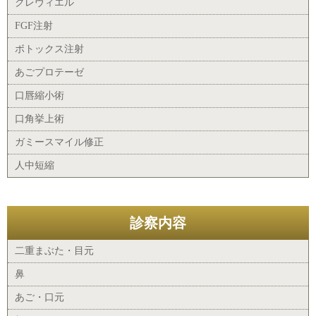
クレヴィエル
FGF注射
ボトックス注射
あごプロテーゼ
口唇縮小術
口角挙上術
ガミースマイル修正
人中短縮
診察内容
二重まぶた・目元
鼻
あご・口元