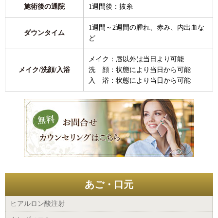
施術後の通院
1週間後：抜糸
1週間～2週間の腫れ、赤み、内出血な
ダウンタイム
ど
メイク：唇以外は当日より可能
メイク/洗顔/入浴
洗 顔：状態により当日から可能
入 浴：状態により当日から可能
あご・口元
ヒアルロン酸注射