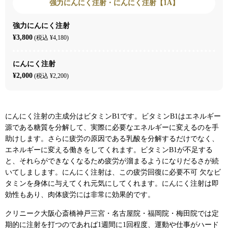
強力にんにく注射・にんにく注射【1A】
強力にんにく注射
¥3,800
(税込 ¥4,180)
にんにく注射
¥2,000
(税込 ¥2,200)
にんにく注射の主成分はビタミンB1です。ビタミンB1はエネルギー
源である糖質を分解して、実際に必要なエネルギーに変えるのを手
助けします。さらに疲労の原因である乳酸を分解するだけでなく、
エネルギーに変える働きをしてくれます。ビタミンB1が不足する
と、それらができなくなるため疲労が溜まるようになりだるさが続
いてしまします。にんにく注射は、この疲労回復に必要不可 欠なビ
タミンを身体に与えてくれ元気にしてくれます。にんにく注射は即
効性もあり、肉体疲労には非常に効果的です。
クリニーク大阪心斎橋神戸三宮・名古屋院・福岡院・梅田院では定
期的に注射を打つのであれば1週間に1回程度、運動や仕事がハード