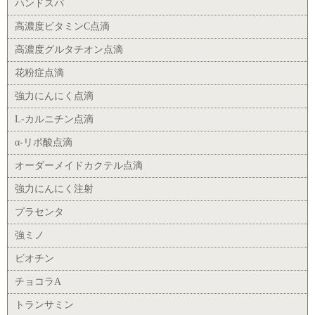
ハンドスパ
高濃度ビタミンC点滴
高濃度グルタチオン点滴
花粉症点滴
強力にんにく点滴
L-カルニチン点滴
α-リポ酸点滴
オーダーメイドカクテル点滴
強力にんにく注射
プラセンタ
強ミノ
ビオチン
チョコラA
トランサミン