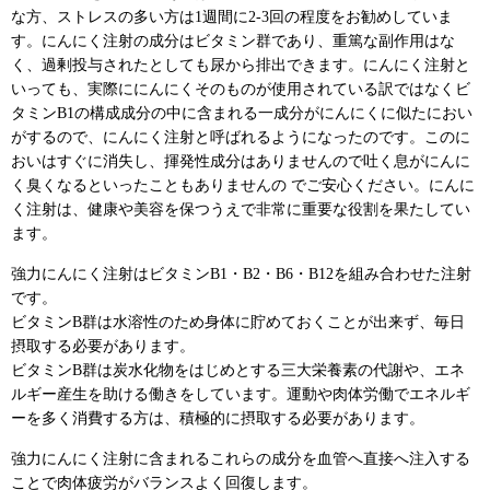
な方、ストレスの多い方は1週間に2-3回の程度をお勧めしていま
す。にんにく注射の成分はビタミン群であり、重篤な副作用はな
く、過剰投与されたとしても尿から排出できます。にんにく注射と
いっても、実際ににんにくそのものが使用されている訳ではなくビ
タミンB1の構成成分の中に含まれる一成分がにんにくに似たにおい
がするので、にんにく注射と呼ばれるようになったのです。このに
おいはすぐに消失し、揮発性成分はありませんので吐く息がにんに
く臭くなるといったこともありませんの でご安心ください。にんに
く注射は、健康や美容を保つうえで非常に重要な役割を果たしてい
ます。
強力にんにく注射はビタミンB1・B2・B6・B12を組み合わせた注射
です。
ビタミンB群は水溶性のため身体に貯めておくことが出来ず、毎日
摂取する必要があります。
ビタミンB群は炭水化物をはじめとする三大栄養素の代謝や、エネ
ルギー産生を助ける働きをしています。運動や肉体労働でエネルギ
ーを多く消費する方は、積極的に摂取する必要があります。
強力にんにく注射に含まれるこれらの成分を血管へ直接へ注入する
ことで肉体疲労がバランスよく回復します。