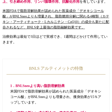
上、引き締め作用、リンパ循環作用、抗酸化作用
を有しています。
米国FDAで脂肪溶解効果が認められた医薬成分「デオキシコール
酸」がBNLSneoよりも増量され、脂肪燃焼分解に関わる4種類（カテ
キン・アーティチョーク・Lカルニチン・CoQ10）の成分も新たに配
合されるなど、BNLS史上最強の脂肪融解効果です。
治療効果は最短で3日ほどで実感でき、1週間ほどかけて作用してい
きます。
BNLS アルティメットの特徴
1．BNLSneoより高い脂肪溶解効果
米国FDAで脂肪溶解効果が認められた医薬成分「デオキシ
コール酸」がBNLSneoよりも増量され、痩身効果が15％ア
ップしています。