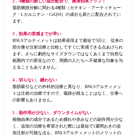
2．4種類の新しい成分配合で、痩身効果アップ！
脂肪燃焼分解に関わる4種類（カテキン・アーティチョー
ク・Lカルニチン・CoQ10）の成分も新たに配合されてい
ます。
3．効果の実感までが早い
BNLSアルティメットは効果発現まで最短で3日と、従来の
部分痩せ注射治療と比較してすぐに実感できる点あげられ
ます。さらに劇的なサイズダウンではなくあくまで自然な
範囲内での変化なので、周囲の人たちへ不健康な印象を与
えることもありません。
4．切らない、縫わない
脂肪吸引などの外科的治療と異なり、BNLSアルティメッ
トは注射の治療ですので、傷跡が残ることはなく、仕事へ
の影響もありません。
5．副作用が少ない、ダウンタイムがない
植物由来の成分であるため腫れや赤みなどの副作用が少な
く、追加の治療を希望された際には最短で1週間おきの追
加注射が可能な点も、BNLSアルティメットのメリットの