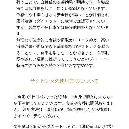
行うことで、血糖値の改善効果が期待でき、単独療
法では低血糖を起こしにくい薬剤となっています。
依存性や中毒性はなく安全性が高いことが評価され
肥満治療（ダイエット）に欧米では認可されていま
すが、残念ながら日本では保険適用外となっていま
す。
無理せず健康的に食欲や摂取カロリーを抑え、高い
減量効果が期待できる減量薬なのでストレスを感じ
ることなく、食事を楽しむことができます。食事制
限や激しい運動に挫折してしまうなどのダイエット
特有のお悩みをお持ちの方におすすめです。
サクセンダの使用方法について
ご自宅で1日1回決まった時間にご自身で腹又は太ももに
皮下注射していただきます。食前や食後は関係ありませ
ん。 注射方法は、看護師が丁寧に説明しながら指導し
ますのでご安心ください。
使用量は0.6㎎からスタートします。1週間毎日続けて効