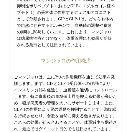
抑制性ポリペプチド）およびGLP-1（グルカゴン様ペ
プチド-1）の受容体に作用するデュアルアゴニスト
として分類されます。GIPとGLP-1は、どちらも体内
で自然に存在するホルモンで、血糖値の調整や食欲
の抑制に関与しています。これにより、マンジャロ
は糖尿病治療だけでなく、体重管理にも効果が期待
される薬剤として注目されています。
マンジャロの作用機序
ごマンジャロは、主に2つの作用機序を通じて効果を発
揮します。まず、GIPとGLP-1受容体への作用により、
インスリン分泌を促進し、血糖値を適切にコントロール
します。特に食事後の血糖値上昇を抑える効果が高いた
め、糖尿病患者の管理を大いにサポートします。また、
GLP-1の作用により胃の運動を抑制することで、満腹感
を持続させたり、食欲を自然に抑える働きがあります。
これらの効果が組み合わさることで、体重減少も期待さ
れ、最近ではダイエット目的でも注目されています。