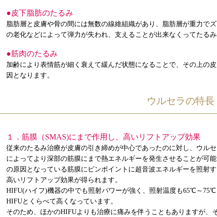
●皮下脂肪のたるみ
脂肪層と皮膚や骨の間には無数の線維組織があり、脂肪層が重力でズ
の老化などによって弾力が失われ、支えることが出来なくってたるみ
●筋肉のたるみ
加齢により表情筋が細く衰えて緩んだ状態になることで、その上の皮
因となります。
ウルセラの特長
１．筋膜（SMAS)にまで作用し、高いリフトアップ効果
従来のたるみ治療が皮膚の引き締めが中心であったのに対し、ウルセ
によってより深部の筋膜にまで熱エネルギーを発生させることが可能
の原因となっている筋膜にピンポイントに超音波エネルギーを照射す
高いリフトアップ効果が得られます。
HIFU(ハイフ)機器の中でも照射パワーが強く、照射温度も65℃～75
HIFUとくらべて高くなっています。
そのため、ほかのHIFUよりも治療に痛みを伴うこともありますが、