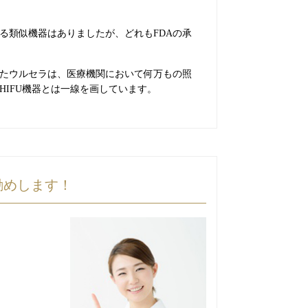
る類似機器はありましたが、どれもFDAの承
けたウルセラは、医療機関において何万もの照
IFU機器とは一線を画しています。
勧めします！