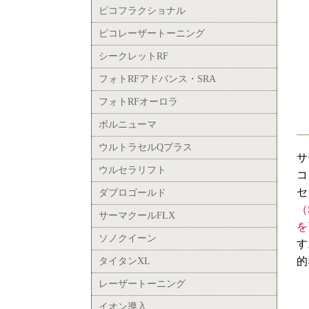
ピコフラクショナル
ピコレーザートーニング
シークレットRF
フォトRFアドバンス・SRA
フォトRFオーロラ
ボルニューマ
ウルトラセルQプラス
サ
ウルセラリフト
コ
セ
ダブロゴールド
（
サーマクールFLX
を
ソノクイーン
す
的
タイタンXL
レーザートーニング
イオン導入