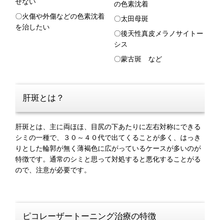
せない
の色素沈着
〇火傷や外傷などの色素沈着
〇太田母斑
を治したい
〇後天性真皮メラノサイトー
シス
〇蒙古斑 など
肝斑とは？
肝斑とは、主に両ほほ、目尻の下あたりに左右対称にできる
シミの一種で、３０～４０代で出てくることが多く、はっき
りとした輪郭が無く薄褐色に広がっているケースが多いのが
特徴です。通常のシミと思って対処すると悪化することがる
ので、注意が必要です。
ピコレーザートーニング治療の特徴